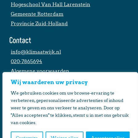
Hogeschool Van Hall Larenstein
Gemeente Rotterdam
Provincie Zuid-Holland
Contact
info@klimaatwijk.nl
020-7865694
Algemene voorwaarden
Stichting Klimaatwijk
Wij waarderen uw privacy
We gebruiken cookies om uw browse-ervaring te
Onderzoeken
verbeteren, gepersonaliseerde advertenties of inhoud
weer te geven en ons verkeer te analyseren. Door op
COOL CITIES
"Alles accepteren" te klikken, stemt u in met ons gebruik
RAAK onderzoek
van cookies.